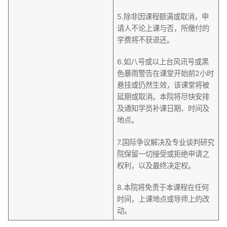
5.除非因课程额满或取消，申
请人不论上课与否，所缴付的
学费将不获退还。
6.如八号或以上台风讯号或黑
色暴雨警告在课堂开始前2小时
悬挂或仍然生效，该课堂将被
延期或取消。本院将尽快安排
及通知学员补课日期、时间及
地点。
7.国际争议解决及专业谈判研究
院保留一切接受或拒绝申请之
权利，以及最终决定权。
8.本院将免责于本课程在任何
时间，上课地点或导师上的改
动。