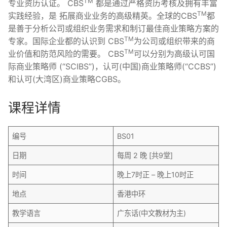
TM
专业资历认证。 CBS
都是通过严格资历考核及拥有丰富
TM
实践经验，是 拓展商业业务的高级精英。全球的CBS
都
是善于分析公司或组织业务需求和制订最佳商业策略方案的
TM
专家。国际企业都的认识到 CBS
为公司或组织带来的商
TM
业价值和防范风险的需要。 CBS
可以分别为高级认可国
际商业策略师 (“SCIBS”)，认可(中国)商业策略师(“CCBS”)
和认可(大湾区)商业策略CGBS。
课程详情
编号
BS01
日期
每周 2 晚 [共9堂]
时间
晚上7时正 – 晚上10时正
地点
香港中环
教学语言
广东话(中文教材为主)