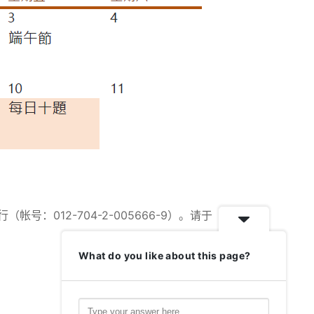
：012-704-2-005666-9）。请于
What do you like about this page?