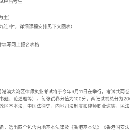
考试应届考生
为主）
中特九连冲”，详细课程安排见下文图表）
", 并填写网上报名表格
粤港澳大湾区律师执业考试将于今年6月11日在举行，考试共两卷
书题、论述题等）。每张试卷分值为100分，两张试卷总分为2
政区基本法，中国法律史，内地司法制度和律师职业道德，民法
备，选出四个包含内地基本法律及《香港基本法》《香港国安法》