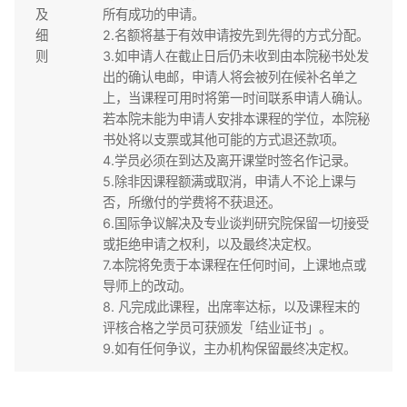
及
所有成功的申请。
细
2.名额将基于有效申请按先到先得的方式分配。
则
3.如申请人在截止日后仍未收到由本院秘书处发
出的确认电邮，申请人将会被列在候补名单之
上，当课程可用时将第一时间联系申请人确认。
若本院未能为申请人安排本课程的学位，本院秘
书处将以支票或其他可能的方式退还款项。
4.学员必须在到达及离开课堂时签名作记录。
5.除非因课程额满或取消，申请人不论上课与
否，所缴付的学费将不获退还。
6.国际争议解决及专业谈判研究院保留一切接受
或拒绝申请之权利，以及最终决定权。
7.本院将免责于本课程在任何时间，上课地点或
导师上的改动。
8. 凡完成此课程，出席率达标，以及课程末的
评核合格之学员可获颁发「结业证书」。
9.如有任何争议，主办机构保留最终决定权。