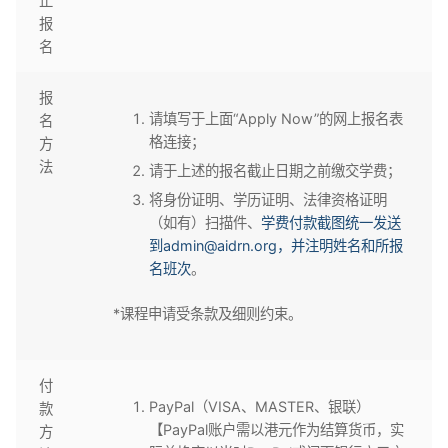
止
报
名
报
请填写于上面“Apply Now”的网上报名表
名
格连接；
方
法
请于上述的报名截止日期之前缴交学费；
将身份证明、学历证明、法律资格证明
（如有）扫描件、
学费付款截图统一发送
到admin@aidrn.org，并注明姓名和所报
名班次
。
*课程申请受条款及细则约束。
付
PayPal（VISA、MASTER、银联）
款
【PayPal账户需以港元作为结算货币，实
方