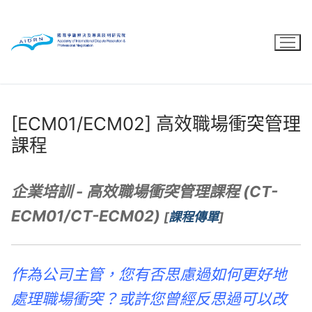
Skip
to
content
[ECM01/ECM02] 高效職場衝突管理
課程
企業培訓 - 高效職場衝突管理課程 (CT-
ECM01/CT-ECM02)
[
課程傳單
]
作為公司主管，您有否思慮過如何更好地
處理職場衝突？或許您曾經反思過可以改